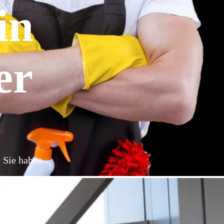
in
er
: Sie haben