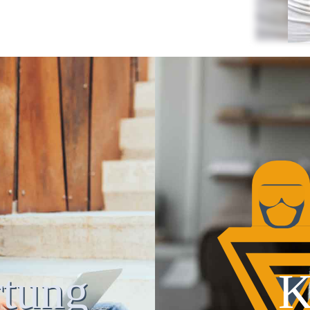
tung
K