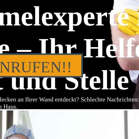
melexperte 
e – Ihr Helf
ANRUFEN!!
 und Stelle
lecken an Ihrer Wand entdeckt? Schlechte Nachrichten
m Haus.