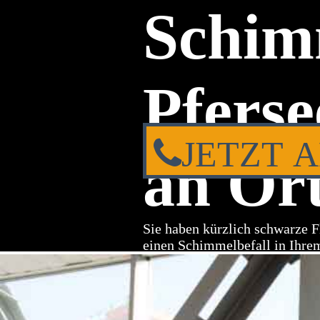
Schim
Pferse
JETZT 
an Ort
Sie haben kürzlich schwarze F
einen Schimmelbefall in Ihre