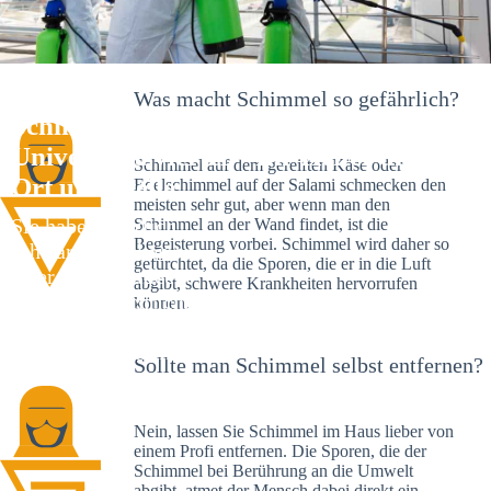
Was macht Schimmel so gefährlich?
Schimmelexperte in
Universitätsviertel – Ihr Helfer an
Schimmel auf dem gereiften Käse oder
Ort und Stelle
Edelschimmel auf der Salami schmecken den
meisten sehr gut, aber wenn man den
Sie haben kürzlich
Schimmel an der Wand findet, ist die
Begeisterung vorbei. Schimmel wird daher so
schwarze Flecken an
gefürchtet, da die Sporen, die er in die Luft
Ihrer Wand entdeckt?
abgibt, schwere Krankheiten hervorrufen
Schlechte Nachrichten:
können.
Sie haben einen
Schimmelbefall in
Sollte man Schimmel selbst entfernen?
Ihrem Haus.
Nein, lassen Sie Schimmel im Haus lieber von
einem Profi entfernen. Die Sporen, die der
Schimmel bei Berührung an die Umwelt
abgibt, atmet der Mensch dabei direkt ein.