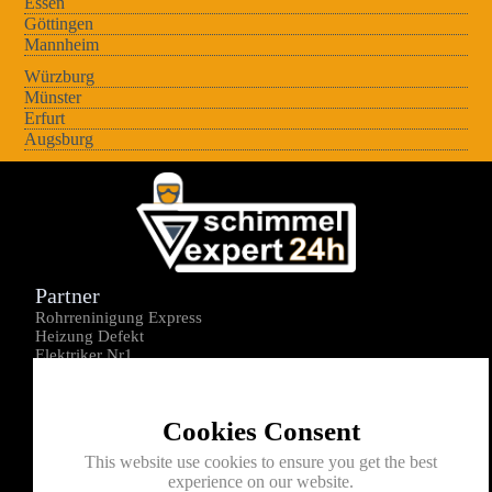
Essen
Göttingen
Mannheim
Würzburg
Münster
Erfurt
Augsburg
Partner
Rohrreninigung Express
Heizung Defekt
Elektriker Nr1
Über uns
Impressum
Cookies Consent
Datenschutz
Kontakt
This website use cookies to ensure you get the best
experience on our website.
0176-1605172