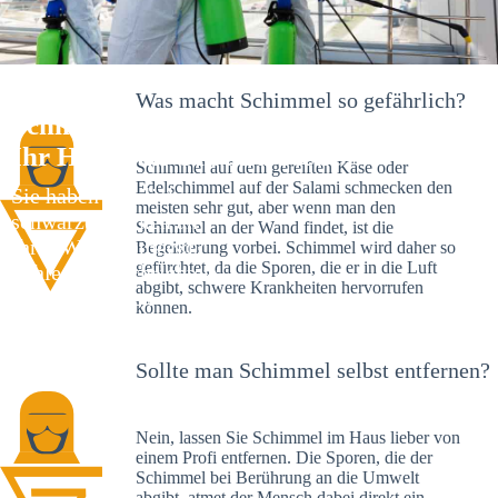
Was macht Schimmel so gefährlich?
Schimmelexperte in Wehringen –
Ihr Helfer an Ort und Stelle
Schimmel auf dem gereiften Käse oder
Edelschimmel auf der Salami schmecken den
Sie haben kürzlich
meisten sehr gut, aber wenn man den
schwarze Flecken an
Schimmel an der Wand findet, ist die
Ihrer Wand entdeckt?
Begeisterung vorbei. Schimmel wird daher so
gefürchtet, da die Sporen, die er in die Luft
Schlechte Nachrichten:
abgibt, schwere Krankheiten hervorrufen
Sie haben einen
können.
Schimmelbefall in
Ihrem Haus.
Sollte man Schimmel selbst entfernen?
Nein, lassen Sie Schimmel im Haus lieber von
einem Profi entfernen. Die Sporen, die der
Schimmel bei Berührung an die Umwelt
abgibt, atmet der Mensch dabei direkt ein.