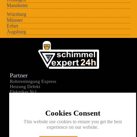
Mannheim
Würzburg
Münster
Erfurt
Augsburg
Partner
Rohrreninigung Express
Heizung Defekt
Elektriker Nr1
Über uns
Impressum
Cookies Consent
Datenschutz
Kontakt
This website use cookies to ensure you get the best
experience on our website.
0176-1605172
info@schimmelexperte24h.de