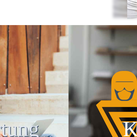
tung
K