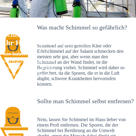
Was macht Schimmel so gefährlich?
Schimmelexperte in Burkardroth –
Ihr Helfer an Ort und Stelle
Schimmel auf dem gereiften Käse oder
Edelschimmel auf der Salami schmecken den
Sie haben kürzlich
meisten sehr gut, aber wenn man den
schwarze Flecken an
Schimmel an der Wand findet, ist die
Ihrer Wand entdeckt?
Begeisterung vorbei. Schimmel wird daher so
gefürchtet, da die Sporen, die er in die Luft
Schlechte Nachrichten:
abgibt, schwere Krankheiten hervorrufen
Sie haben einen
können.
Schimmelbefall in
Ihrem Haus.
Sollte man Schimmel selbst entfernen?
Nein, lassen Sie Schimmel im Haus lieber von
einem Profi entfernen. Die Sporen, die der
Schimmel bei Berührung an die Umwelt
abgibt, atmet der Mensch dabei direkt ein.