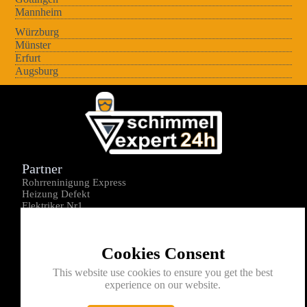
Mannheim
Würzburg
Münster
Erfurt
Augsburg
Partner
Rohrreninigung Express
Heizung Defekt
Elektriker Nr1
Über uns
Impressum
Cookies Consent
Datenschutz
Kontakt
This website use cookies to ensure you get the best
experience on our website.
0176-1605172
info@schimmelexperte24h.de