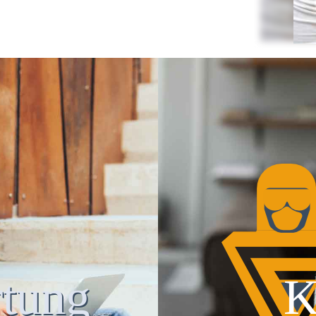
tung
K