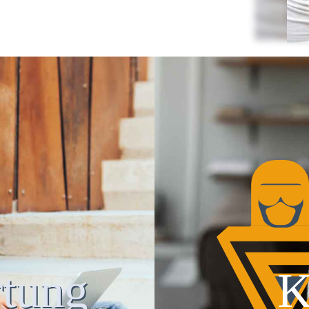
tung
K