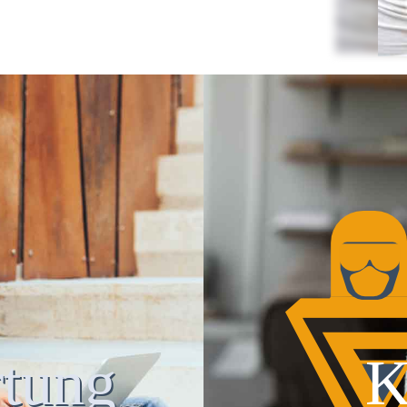
tung
K