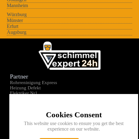
Mannheim
Würzburg
Münster
Erfurt
Augsburg
Partner
Rohrreninigung Express
Heizung Defekt
Elektriker Nr1
Über uns
Impressum
Cookies Consent
Datenschutz
Kontakt
This website use cookies to ensure you get the best
experience on our website.
0176-1605172
info@schimmelexperte24h.de