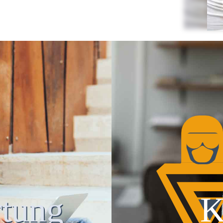
tung
K