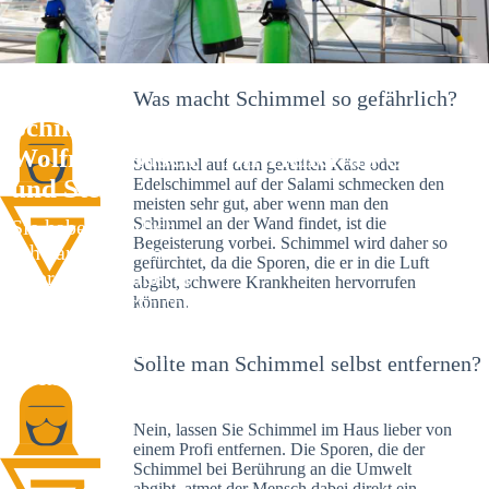
Was macht Schimmel so gefährlich?
Schimmelexperte in
Wolfratshausen – Ihr Helfer an Ort
Schimmel auf dem gereiften Käse oder
und Stelle
Edelschimmel auf der Salami schmecken den
meisten sehr gut, aber wenn man den
Schimmel an der Wand findet, ist die
Sie haben kürzlich
Begeisterung vorbei. Schimmel wird daher so
schwarze Flecken an
gefürchtet, da die Sporen, die er in die Luft
Ihrer Wand entdeckt?
abgibt, schwere Krankheiten hervorrufen
Schlechte Nachrichten:
können.
Sie haben einen
Schimmelbefall in
Sollte man Schimmel selbst entfernen?
Ihrem Haus.
Nein, lassen Sie Schimmel im Haus lieber von
einem Profi entfernen. Die Sporen, die der
Schimmel bei Berührung an die Umwelt
abgibt, atmet der Mensch dabei direkt ein.