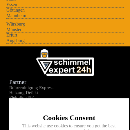
Essen
Göttingen
Mannheim
Würzburg
Münster
Erfurt
Augsburg
Partner
Rohrreninigung Express
Heizung Defekt
Elektriker Nr1
Über uns
Impressum
Cookies Consent
Datenschutz
Kontakt
This website use cookies to ensure you get the best