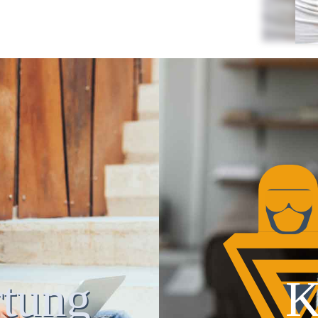
tung
K