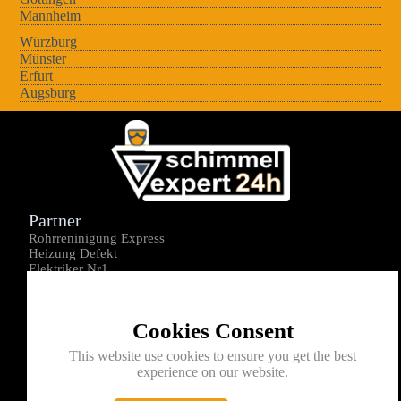
Mannheim
Würzburg
Münster
Erfurt
Augsburg
Partner
Rohrreninigung Express
Heizung Defekt
Elektriker Nr1
Über uns
Impressum
Cookies Consent
Datenschutz
Kontakt
This website use cookies to ensure you get the best
experience on our website.
0176-1605172
info@schimmelexperte24h.de