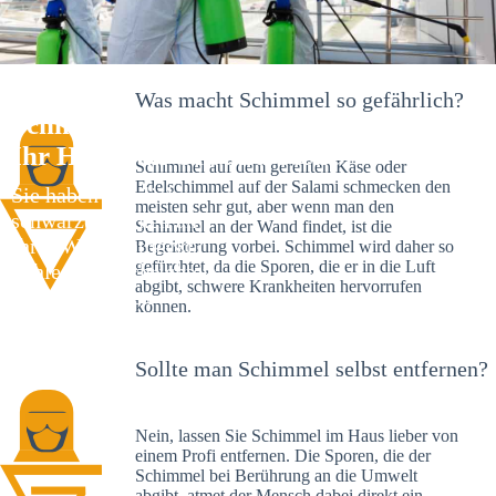
Was macht Schimmel so gefährlich?
Schimmelexperte in Buttenheim –
Ihr Helfer an Ort und Stelle
Schimmel auf dem gereiften Käse oder
Edelschimmel auf der Salami schmecken den
Sie haben kürzlich
meisten sehr gut, aber wenn man den
schwarze Flecken an
Schimmel an der Wand findet, ist die
Ihrer Wand entdeckt?
Begeisterung vorbei. Schimmel wird daher so
gefürchtet, da die Sporen, die er in die Luft
Schlechte Nachrichten:
abgibt, schwere Krankheiten hervorrufen
Sie haben einen
können.
Schimmelbefall in
Ihrem Haus.
Sollte man Schimmel selbst entfernen?
Nein, lassen Sie Schimmel im Haus lieber von
einem Profi entfernen. Die Sporen, die der
Schimmel bei Berührung an die Umwelt
abgibt, atmet der Mensch dabei direkt ein.