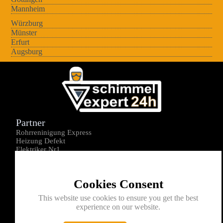
Mannheim
Würzburg
Münster
Erfurt
Augsburg
Partner
Rohrreninigung Express
Heizung Defekt
Elektriker Nr1
Über uns
Impressum
Cookies Consent
Datenschutz
Kontakt
This website use cookies to ensure you get the best
experience on our website.
0176-1605172
info@schimmelexperte24h.de