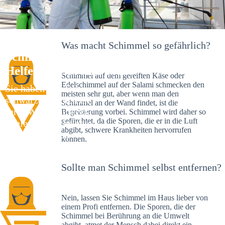
Was macht Schimmel so gefährlich?
Schimmelexperte in Gaustadt – Ihr
Helfer an Ort und Stelle
Schimmel auf dem gereiften Käse oder
Edelschimmel auf der Salami schmecken den
Sie haben kürzlich
meisten sehr gut, aber wenn man den
schwarze Flecken an
Schimmel an der Wand findet, ist die
Ihrer Wand entdeckt?
Begeisterung vorbei. Schimmel wird daher so
gefürchtet, da die Sporen, die er in die Luft
Schlechte Nachrichten:
abgibt, schwere Krankheiten hervorrufen
Sie haben einen
können.
Schimmelbefall in
Ihrem Haus.
Sollte man Schimmel selbst entfernen?
Nein, lassen Sie Schimmel im Haus lieber von
einem Profi entfernen. Die Sporen, die der
Schimmel bei Berührung an die Umwelt
abgibt, atmet der Mensch dabei direkt ein.