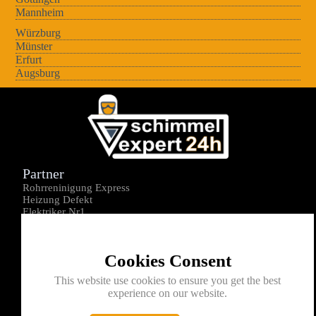
Mannheim
Würzburg
Münster
Erfurt
Augsburg
Partner
Rohrreninigung Express
Heizung Defekt
Elektriker Nr1
Über uns
Impressum
Cookies Consent
Datenschutz
Kontakt
This website use cookies to ensure you get the best
experience on our website.
0176-1605172
info@schimmelexperte24h.de