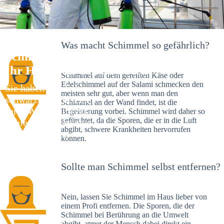
Was macht Schimmel so gefährlich?
Schimmelexperte in Hirschaid –
Ihr Helfer an Ort und Stelle
Schimmel auf dem gereiften Käse oder
Edelschimmel auf der Salami schmecken den
Sie haben kürzlich
meisten sehr gut, aber wenn man den
schwarze Flecken an
Schimmel an der Wand findet, ist die
Ihrer Wand entdeckt?
Begeisterung vorbei. Schimmel wird daher so
gefürchtet, da die Sporen, die er in die Luft
Schlechte Nachrichten:
abgibt, schwere Krankheiten hervorrufen
Sie haben einen
können.
Schimmelbefall in
Ihrem Haus.
Sollte man Schimmel selbst entfernen?
Nein, lassen Sie Schimmel im Haus lieber von
einem Profi entfernen. Die Sporen, die der
Schimmel bei Berührung an die Umwelt
abgibt, atmet der Mensch dabei direkt ein.