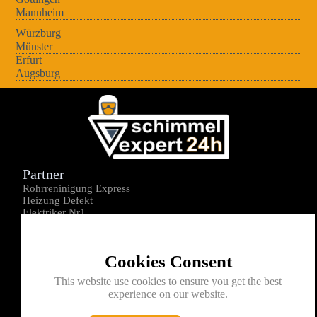
Mannheim
Würzburg
Münster
Erfurt
Augsburg
Partner
Rohrreninigung Express
Heizung Defekt
Elektriker Nr1
Über uns
Impressum
Cookies Consent
Datenschutz
Kontakt
This website use cookies to ensure you get the best
experience on our website.
0176-1605172
info@schimmelexperte24h.de