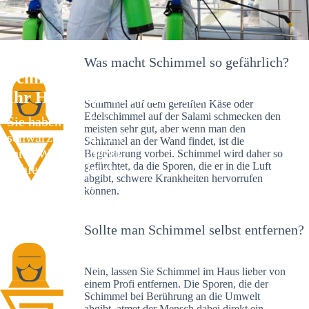
Was macht Schimmel so gefährlich?
Schimmelexperte in Rattelsdorf –
Ihr Helfer an Ort und Stelle
Schimmel auf dem gereiften Käse oder
Edelschimmel auf der Salami schmecken den
Sie haben kürzlich
meisten sehr gut, aber wenn man den
schwarze Flecken an
Schimmel an der Wand findet, ist die
Ihrer Wand entdeckt?
Begeisterung vorbei. Schimmel wird daher so
gefürchtet, da die Sporen, die er in die Luft
Schlechte Nachrichten:
abgibt, schwere Krankheiten hervorrufen
Sie haben einen
können.
Schimmelbefall in
Ihrem Haus.
Sollte man Schimmel selbst entfernen?
Nein, lassen Sie Schimmel im Haus lieber von
einem Profi entfernen. Die Sporen, die der
Schimmel bei Berührung an die Umwelt
abgibt, atmet der Mensch dabei direkt ein.