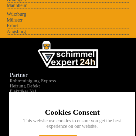
Mannheim
Würzburg
Münster
Erfurt
Augsburg
Partner
Rohrreninigung Express
Heizung Defekt
Elektriker Nr1
Über uns
Impressum
Cookies Consent
Datenschutz
Kontakt
This website use cookies to ensure you get the best
experience on our website.
0176-1605172
info@schimmelexperte24h.de