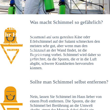
Was macht Schimmel so gefährlich?
Schimmelexperte in Strullendorf –
Ihr Helfer an Ort und Stelle
Schimmel auf dem gereiften Käse oder
Edelschimmel auf der Salami schmecken den
Sie haben kürzlich
meisten sehr gut, aber wenn man den
schwarze Flecken an
Schimmel an der Wand findet, ist die
Ihrer Wand entdeckt?
Begeisterung vorbei. Schimmel wird daher so
gefürchtet, da die Sporen, die er in die Luft
Schlechte Nachrichten:
abgibt, schwere Krankheiten hervorrufen
Sie haben einen
können.
Schimmelbefall in
Ihrem Haus.
Sollte man Schimmel selbst entfernen?
Nein, lassen Sie Schimmel im Haus lieber von
einem Profi entfernen. Die Sporen, die der
Schimmel bei Berührung an die Umwelt
abgibt, atmet der Mensch dabei direkt ein.