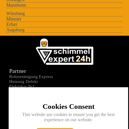
Mannheim
Würzburg
Münster
Erfurt
Augsburg
Partner
Rohrreninigung Express
Heizung Defekt
Elektriker Nr1
Über uns
Impressum
Cookies Consent
Datenschutz
Kontakt
This website use cookies to ensure you get the best
experience on our website.
0176-1605172
info@schimmelexperte24h.de