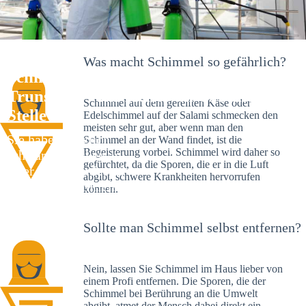
Was macht Schimmel so gefährlich?
Schimmelexperte in Viereth-
Trunstadt – Ihr Helfer an Ort und
Schimmel auf dem gereiften Käse oder
Stelle
Edelschimmel auf der Salami schmecken den
meisten sehr gut, aber wenn man den
Sie haben kürzlich
Schimmel an der Wand findet, ist die
Begeisterung vorbei. Schimmel wird daher so
schwarze Flecken an
gefürchtet, da die Sporen, die er in die Luft
Ihrer Wand entdeckt?
abgibt, schwere Krankheiten hervorrufen
Schlechte Nachrichten:
können.
Sie haben einen
Schimmelbefall in
Sollte man Schimmel selbst entfernen?
Ihrem Haus.
Nein, lassen Sie Schimmel im Haus lieber von
einem Profi entfernen. Die Sporen, die der
Schimmel bei Berührung an die Umwelt
abgibt, atmet der Mensch dabei direkt ein.