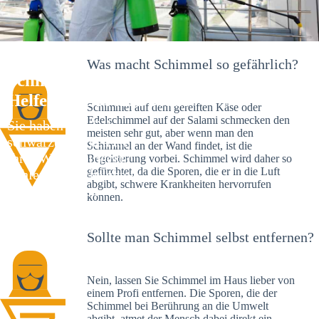
Was macht Schimmel so gefährlich?
Schimmelexperte in Walsdorf – Ihr
Helfer an Ort und Stelle
Schimmel auf dem gereiften Käse oder
Edelschimmel auf der Salami schmecken den
Sie haben kürzlich
meisten sehr gut, aber wenn man den
schwarze Flecken an
Schimmel an der Wand findet, ist die
Ihrer Wand entdeckt?
Begeisterung vorbei. Schimmel wird daher so
gefürchtet, da die Sporen, die er in die Luft
Schlechte Nachrichten:
abgibt, schwere Krankheiten hervorrufen
Sie haben einen
können.
Schimmelbefall in
Ihrem Haus.
Sollte man Schimmel selbst entfernen?
Nein, lassen Sie Schimmel im Haus lieber von
einem Profi entfernen. Die Sporen, die der
Schimmel bei Berührung an die Umwelt
abgibt, atmet der Mensch dabei direkt ein.