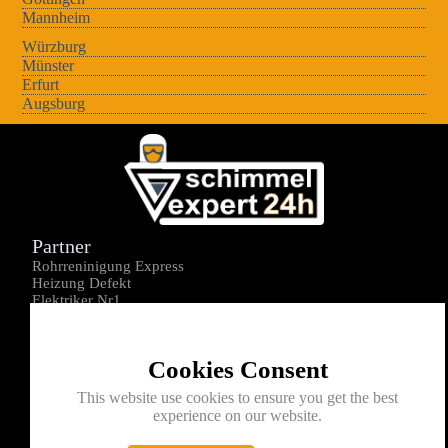
Mannheim
Würzburg
Münster
Erfurt
Augsburg
Partner
Rohrreninigung Express
Heizung Defekt
Elektriker Nr1
Über uns
Impressum
Cookies Consent
Datenschutz
Kontakt
This website use cookies to ensure you get the best
experience on our website.
0176-1605172
info@schimmelexperte24h.de