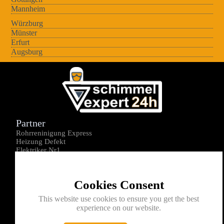
Mannheim
Würzburg
Münster
Erfurt
Augsburg
Partner
Rohrreninigung Express
Heizung Defekt
Elektriker Nr1
Über uns
Impressum
Cookies Consent
Datenschutz
Kontakt
This website use cookies to ensure you get the best
experience on our website.
0176-1605172
info@schimmelexperte24h.de