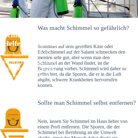
Was macht Schimmel so gefährlich?
Schimmelexperte in Aufseß – Ihr
Helfer an Ort und Stelle
Schimmel auf dem gereiften Käse oder
Edelschimmel auf der Salami schmecken den
Sie haben kürzlich
meisten sehr gut, aber wenn man den
schwarze Flecken an
Schimmel an der Wand findet, ist die
Ihrer Wand entdeckt?
Begeisterung vorbei. Schimmel wird daher so
gefürchtet, da die Sporen, die er in die Luft
Schlechte Nachrichten:
abgibt, schwere Krankheiten hervorrufen
Sie haben einen
können.
Schimmelbefall in
Ihrem Haus.
Sollte man Schimmel selbst entfernen?
Nein, lassen Sie Schimmel im Haus lieber von
einem Profi entfernen. Die Sporen, die der
Schimmel bei Berührung an die Umwelt
abgibt, atmet der Mensch dabei direkt ein.