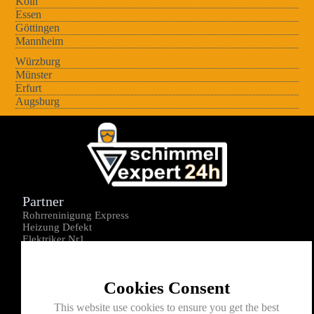
Köln
Essen
Göttingen
Mannheim
Würzburg
Münster
Erfurt
Augsburg
Partner
Rohrreninigung Express
Heizung Defekt
Elektriker Nr1
Über uns
Impressum
Cookies Consent
Datenschutz
Kontakt
This website use cookies to ensure you get the best