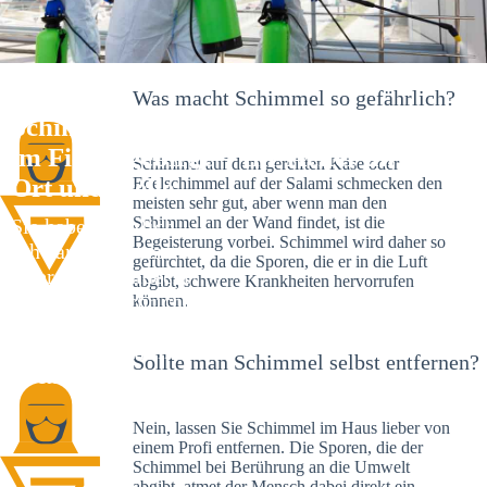
Was macht Schimmel so gefährlich?
Schimmelexperte in Bad Berneck
im Fichtelgebirge – Ihr Helfer an
Schimmel auf dem gereiften Käse oder
Ort und Stelle
Edelschimmel auf der Salami schmecken den
meisten sehr gut, aber wenn man den
Schimmel an der Wand findet, ist die
Sie haben kürzlich
Begeisterung vorbei. Schimmel wird daher so
schwarze Flecken an
gefürchtet, da die Sporen, die er in die Luft
Ihrer Wand entdeckt?
abgibt, schwere Krankheiten hervorrufen
Schlechte Nachrichten:
können.
Sie haben einen
Schimmelbefall in
Sollte man Schimmel selbst entfernen?
Ihrem Haus.
Nein, lassen Sie Schimmel im Haus lieber von
einem Profi entfernen. Die Sporen, die der
Schimmel bei Berührung an die Umwelt
abgibt, atmet der Mensch dabei direkt ein.