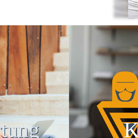
tung
K