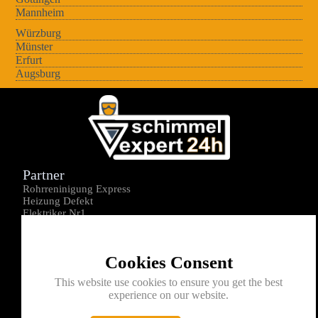
Mannheim
Würzburg
Münster
Erfurt
Augsburg
Partner
Rohrreninigung Express
Heizung Defekt
Elektriker Nr1
Über uns
Impressum
Cookies Consent
Datenschutz
Kontakt
This website use cookies to ensure you get the best
experience on our website.
0176-1605172
info@schimmelexperte24h.de