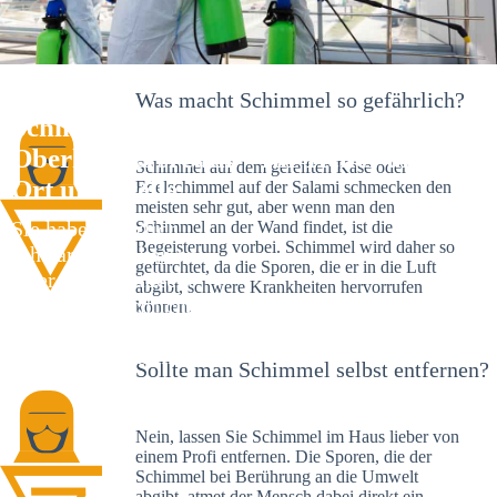
Was macht Schimmel so gefährlich?
Schimmelexperte in
Oberkonnersreuth – Ihr Helfer an
Schimmel auf dem gereiften Käse oder
Ort und Stelle
Edelschimmel auf der Salami schmecken den
meisten sehr gut, aber wenn man den
Sie haben kürzlich
Schimmel an der Wand findet, ist die
Begeisterung vorbei. Schimmel wird daher so
schwarze Flecken an
gefürchtet, da die Sporen, die er in die Luft
Ihrer Wand entdeckt?
abgibt, schwere Krankheiten hervorrufen
Schlechte Nachrichten:
können.
Sie haben einen
Schimmelbefall in
Sollte man Schimmel selbst entfernen?
Ihrem Haus.
Nein, lassen Sie Schimmel im Haus lieber von
einem Profi entfernen. Die Sporen, die der
Schimmel bei Berührung an die Umwelt
abgibt, atmet der Mensch dabei direkt ein.