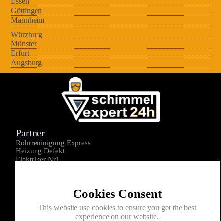
Essen
Göttingen
Mannheim
Würzburg
Münster
Erfurt
Augsburg
Partner
Rohrreninigung Express
Heizung Defekt
Elektriker Nr1
Über uns
Impressum
Cookies Consent
Datenschutz
Kontakt
This website use cookies to ensure you get the best
experience on our website.
0176-1605172