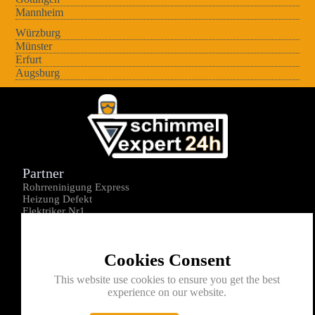
Mannheim
Würzburg
Münster
Erfurt
Augsburg
Partner
Rohrreninigung Express
Heizung Defekt
Elektriker Nr1
Über uns
Impressum
Cookies Consent
Datenschutz
Kontakt
This website use cookies to ensure you get the best
experience on our website.
0176-1605172
info@schimmelexperte24h.de