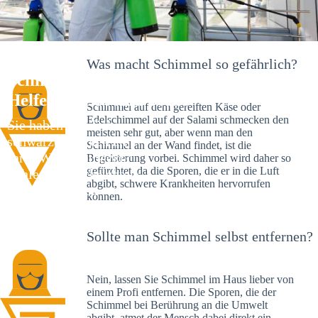
Was macht Schimmel so gefährlich?
Schimmelexperte in Berlin – Ihr
Helfer an Ort und Stelle
Schimmel auf dem gereiften Käse oder
Edelschimmel auf der Salami schmecken den
Sie haben kürzlich
meisten sehr gut, aber wenn man den
schwarze Flecken an
Schimmel an der Wand findet, ist die
Ihrer Wand entdeckt?
Begeisterung vorbei. Schimmel wird daher so
gefürchtet, da die Sporen, die er in die Luft
Schlechte Nachrichten:
abgibt, schwere Krankheiten hervorrufen
Sie haben einen
können.
Schimmelbefall in
Ihrem Haus.
Sollte man Schimmel selbst entfernen?
Nein, lassen Sie Schimmel im Haus lieber von
einem Profi entfernen. Die Sporen, die der
Schimmel bei Berührung an die Umwelt
abgibt, atmet der Mensch dabei direkt ein.