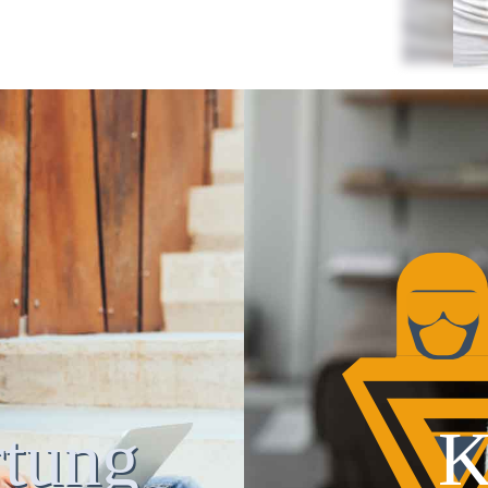
tung
K