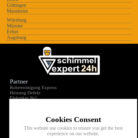
Göttingen
Mannheim
Würzburg
Münster
Erfurt
Augsburg
Partner
Rohrreninigung Express
Heizung Defekt
Elektriker Nr1
Über uns
Impressum
Cookies Consent
Datenschutz
Kontakt
This website use cookies to ensure you get the best
experience on our website.
0176-1605172