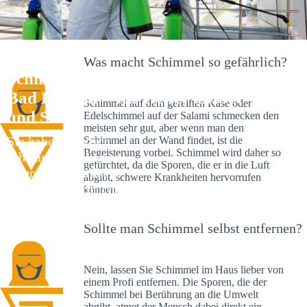
Was macht Schimmel so gefährlich?
Schimmelexperte in Dürnau bei
Bad Buchau – Ihr Helfer an Ort
Schimmel auf dem gereiften Käse oder
und Stelle
Edelschimmel auf der Salami schmecken den
meisten sehr gut, aber wenn man den
Sie haben kürzlich
Schimmel an der Wand findet, ist die
Begeisterung vorbei. Schimmel wird daher so
schwarze Flecken an
gefürchtet, da die Sporen, die er in die Luft
Ihrer Wand entdeckt?
abgibt, schwere Krankheiten hervorrufen
Schlechte Nachrichten:
können.
Sie haben einen
Schimmelbefall in
Sollte man Schimmel selbst entfernen?
Ihrem Haus.
Nein, lassen Sie Schimmel im Haus lieber von
einem Profi entfernen. Die Sporen, die der
Schimmel bei Berührung an die Umwelt
abgibt, atmet der Mensch dabei direkt ein.