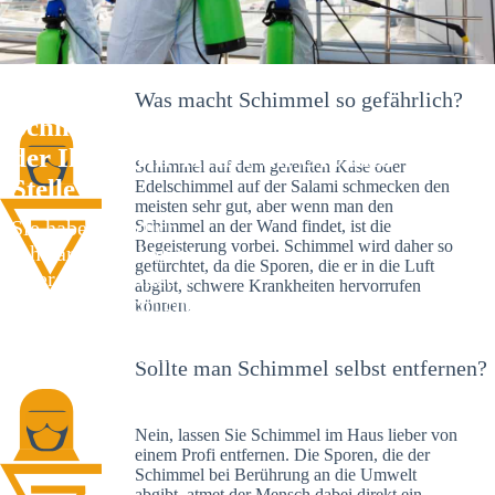
Was macht Schimmel so gefährlich?
Schimmelexperte in Kirchdorf an
der Iller – Ihr Helfer an Ort und
Schimmel auf dem gereiften Käse oder
Stelle
Edelschimmel auf der Salami schmecken den
meisten sehr gut, aber wenn man den
Sie haben kürzlich
Schimmel an der Wand findet, ist die
Begeisterung vorbei. Schimmel wird daher so
schwarze Flecken an
gefürchtet, da die Sporen, die er in die Luft
Ihrer Wand entdeckt?
abgibt, schwere Krankheiten hervorrufen
Schlechte Nachrichten:
können.
Sie haben einen
Schimmelbefall in
Sollte man Schimmel selbst entfernen?
Ihrem Haus.
Nein, lassen Sie Schimmel im Haus lieber von
einem Profi entfernen. Die Sporen, die der
Schimmel bei Berührung an die Umwelt
abgibt, atmet der Mensch dabei direkt ein.