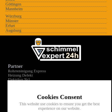
Göttingen
Mannheim
Würzburg
Münster
Erfurt
Augsburg
Partner
Rohrreninigung Express
Heizung Defekt
Elektriker Nr1
Über uns
Impressum
Cookies Consent
Datenschutz
Kontakt
This website use cookies to ensure you get the best
experience on our website.
0176-1605172