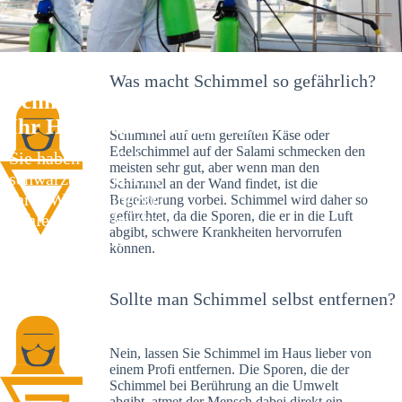
Was macht Schimmel so gefährlich?
Schimmelexperte in Streitberg –
Ihr Helfer an Ort und Stelle
Schimmel auf dem gereiften Käse oder
Edelschimmel auf der Salami schmecken den
Sie haben kürzlich
meisten sehr gut, aber wenn man den
schwarze Flecken an
Schimmel an der Wand findet, ist die
Ihrer Wand entdeckt?
Begeisterung vorbei. Schimmel wird daher so
gefürchtet, da die Sporen, die er in die Luft
Schlechte Nachrichten:
abgibt, schwere Krankheiten hervorrufen
Sie haben einen
können.
Schimmelbefall in
Ihrem Haus.
Sollte man Schimmel selbst entfernen?
Nein, lassen Sie Schimmel im Haus lieber von
einem Profi entfernen. Die Sporen, die der
Schimmel bei Berührung an die Umwelt
abgibt, atmet der Mensch dabei direkt ein.