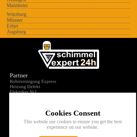
Mannheim
Würzburg
Münster
Erfurt
Augsburg
Partner
Rohrreninigung Express
Heizung Defekt
Elektriker Nr1
Über uns
Impressum
Cookies Consent
Datenschutz
Kontakt
This website use cookies to ensure you get the best
experience on our website.
0176-1605172
info@schimmelexperte24h.de