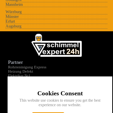
Mannheim
Würzburg
Münster
Erfurt
Augsburg
Partner
Rohrreninigung Express
Heizung Defekt
Elektriker Nr1
Über uns
Impressum
Cookies Consent
Datenschutz
Kontakt
This website use cookies to ensure you get the best
experience on our website.
0176-1605172
info@schimmelexperte24h.de