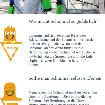
Was macht Schimmel so gefährlich?
Schimmelexperte in Unlingen – Ihr
Helfer an Ort und Stelle
Schimmel auf dem gereiften Käse oder
Edelschimmel auf der Salami schmecken den
Sie haben kürzlich
meisten sehr gut, aber wenn man den
schwarze Flecken an
Schimmel an der Wand findet, ist die
Ihrer Wand entdeckt?
Begeisterung vorbei. Schimmel wird daher so
gefürchtet, da die Sporen, die er in die Luft
Schlechte Nachrichten:
abgibt, schwere Krankheiten hervorrufen
Sie haben einen
können.
Schimmelbefall in
Ihrem Haus.
Sollte man Schimmel selbst entfernen?
Nein, lassen Sie Schimmel im Haus lieber von
einem Profi entfernen. Die Sporen, die der
Schimmel bei Berührung an die Umwelt
abgibt, atmet der Mensch dabei direkt ein.