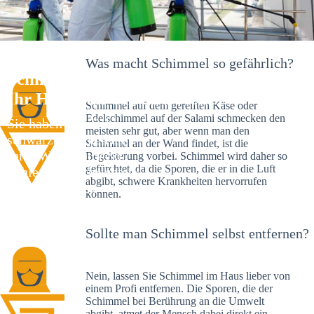
Was macht Schimmel so gefährlich?
Schimmelexperte in Bermatingen –
Ihr Helfer an Ort und Stelle
Schimmel auf dem gereiften Käse oder
Edelschimmel auf der Salami schmecken den
Sie haben kürzlich
meisten sehr gut, aber wenn man den
schwarze Flecken an
Schimmel an der Wand findet, ist die
Ihrer Wand entdeckt?
Begeisterung vorbei. Schimmel wird daher so
gefürchtet, da die Sporen, die er in die Luft
Schlechte Nachrichten:
abgibt, schwere Krankheiten hervorrufen
Sie haben einen
können.
Schimmelbefall in
Ihrem Haus.
Sollte man Schimmel selbst entfernen?
Nein, lassen Sie Schimmel im Haus lieber von
einem Profi entfernen. Die Sporen, die der
Schimmel bei Berührung an die Umwelt
abgibt, atmet der Mensch dabei direkt ein.