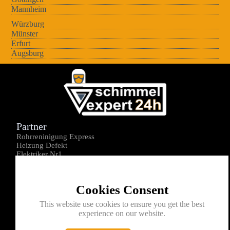
Mannheim
Würzburg
Münster
Erfurt
Augsburg
Partner
Rohrreninigung Express
Heizung Defekt
Elektriker Nr1
Über uns
Impressum
Cookies Consent
Datenschutz
Kontakt
This website use cookies to ensure you get the best
experience on our website.
0176-1605172
info@schimmelexperte24h.de