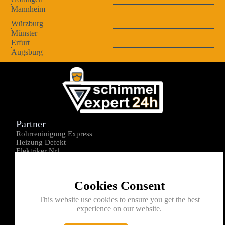
Mannheim
Würzburg
Münster
Erfurt
Augsburg
Partner
Rohrreninigung Express
Heizung Defekt
Elektriker Nr1
Über uns
Impressum
Cookies Consent
Datenschutz
Kontakt
This website use cookies to ensure you get the best
experience on our website.
0176-1605172
info@schimmelexperte24h.de