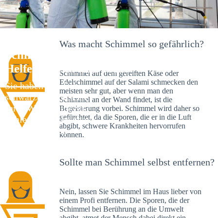
Was macht Schimmel so gefährlich?
Schimmelexperte in Bonndorf – Ihr
Helfer an Ort und Stelle
Schimmel auf dem gereiften Käse oder
Edelschimmel auf der Salami schmecken den
Sie haben kürzlich
meisten sehr gut, aber wenn man den
schwarze Flecken an
Schimmel an der Wand findet, ist die
Ihrer Wand entdeckt?
Begeisterung vorbei. Schimmel wird daher so
gefürchtet, da die Sporen, die er in die Luft
Schlechte Nachrichten:
abgibt, schwere Krankheiten hervorrufen
Sie haben einen
können.
Schimmelbefall in
Ihrem Haus.
Sollte man Schimmel selbst entfernen?
Nein, lassen Sie Schimmel im Haus lieber von
einem Profi entfernen. Die Sporen, die der
Schimmel bei Berührung an die Umwelt
abgibt, atmet der Mensch dabei direkt ein.