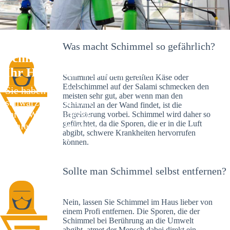
Was macht Schimmel so gefährlich?
Schimmelexperte in Daisendorf –
Ihr Helfer an Ort und Stelle
Schimmel auf dem gereiften Käse oder
Edelschimmel auf der Salami schmecken den
Sie haben kürzlich
meisten sehr gut, aber wenn man den
schwarze Flecken an
Schimmel an der Wand findet, ist die
Ihrer Wand entdeckt?
Begeisterung vorbei. Schimmel wird daher so
gefürchtet, da die Sporen, die er in die Luft
Schlechte Nachrichten:
abgibt, schwere Krankheiten hervorrufen
Sie haben einen
können.
Schimmelbefall in
Ihrem Haus.
Sollte man Schimmel selbst entfernen?
Nein, lassen Sie Schimmel im Haus lieber von
einem Profi entfernen. Die Sporen, die der
Schimmel bei Berührung an die Umwelt
abgibt, atmet der Mensch dabei direkt ein.