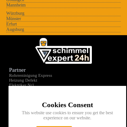
Mannheim
Würzburg
Münster
Erfurt
Augsburg
Partner
Rohrreninigung Express
Heizung Defekt
Elektriker Nr1
Über uns
Impressum
Cookies Consent
Datenschutz
Kontakt
This website use cookies to ensure you get the best
experience on our website.
0176-1605172
info@schimmelexperte24h.de