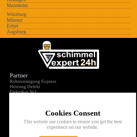
Mannheim
Würzburg
Münster
Erfurt
Augsburg
Partner
Rohrreninigung Express
Heizung Defekt
Elektriker Nr1
Über uns
Impressum
Cookies Consent
Datenschutz
Kontakt
This website use cookies to ensure you get the best
experience on our website.
0176-1605172
info@schimmelexperte24h.de