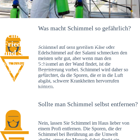
Was macht Schimmel so gefährlich?
Schimmelexperte in
Friedrichshafen – Ihr Helfer an Ort
Schimmel auf dem gereiften Käse oder
und Stelle
Edelschimmel auf der Salami schmecken den
meisten sehr gut, aber wenn man den
Sie haben kürzlich
Schimmel an der Wand findet, ist die
Begeisterung vorbei. Schimmel wird daher so
schwarze Flecken an
gefürchtet, da die Sporen, die er in die Luft
Ihrer Wand entdeckt?
abgibt, schwere Krankheiten hervorrufen
Schlechte Nachrichten:
können.
Sie haben einen
Schimmelbefall in
Sollte man Schimmel selbst entfernen?
Ihrem Haus.
Nein, lassen Sie Schimmel im Haus lieber von
einem Profi entfernen. Die Sporen, die der
Schimmel bei Berührung an die Umwelt
abgibt, atmet der Mensch dabei direkt ein.