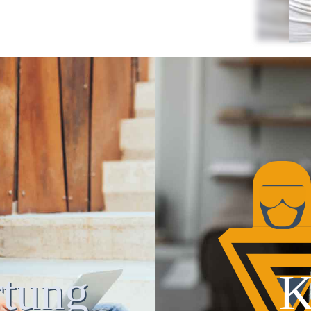
tung
K