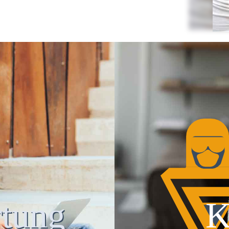
tung
K