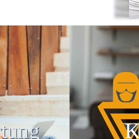
tung
K