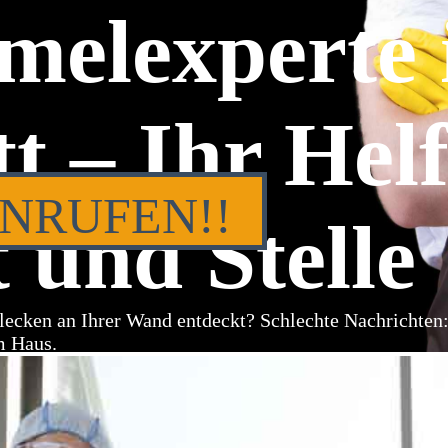
melexperte 
tt – Ihr Hel
ANRUFEN!!
 und Stelle
lecken an Ihrer Wand entdeckt? Schlechte Nachrichten
m Haus.