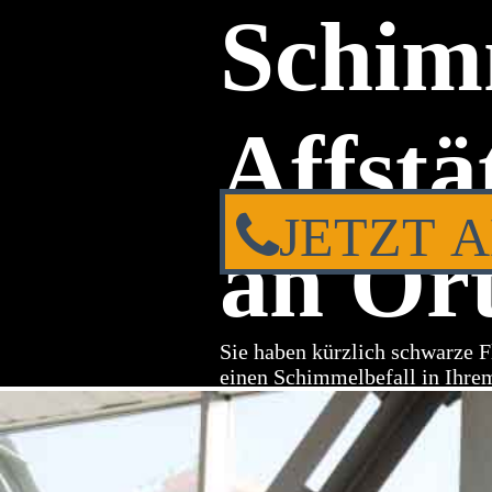
Schim
Affstä
JETZT 
an Ort
Sie haben kürzlich schwarze F
einen Schimmelbefall in Ihre