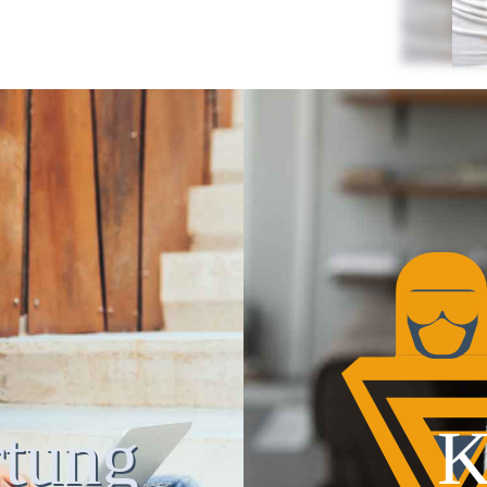
tung
K