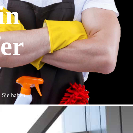
in
fer
: Sie haben