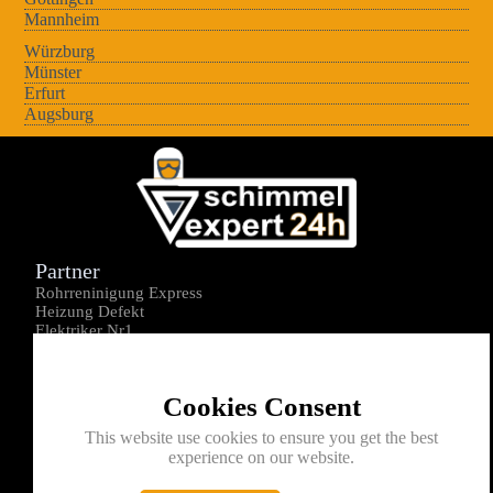
Mannheim
Würzburg
Münster
Erfurt
Augsburg
Partner
Rohrreninigung Express
Heizung Defekt
Elektriker Nr1
Über uns
Impressum
Cookies Consent
Datenschutz
Kontakt
This website use cookies to ensure you get the best
experience on our website.
0176-1605172
info@schimmelexperte24h.de