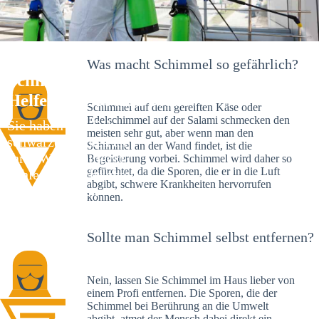
Was macht Schimmel so gefährlich?
Schimmelexperte in Eltingen – Ihr
Helfer an Ort und Stelle
Schimmel auf dem gereiften Käse oder
Edelschimmel auf der Salami schmecken den
Sie haben kürzlich
meisten sehr gut, aber wenn man den
schwarze Flecken an
Schimmel an der Wand findet, ist die
Ihrer Wand entdeckt?
Begeisterung vorbei. Schimmel wird daher so
gefürchtet, da die Sporen, die er in die Luft
Schlechte Nachrichten:
abgibt, schwere Krankheiten hervorrufen
Sie haben einen
können.
Schimmelbefall in
Ihrem Haus.
Sollte man Schimmel selbst entfernen?
Nein, lassen Sie Schimmel im Haus lieber von
einem Profi entfernen. Die Sporen, die der
Schimmel bei Berührung an die Umwelt
abgibt, atmet der Mensch dabei direkt ein.