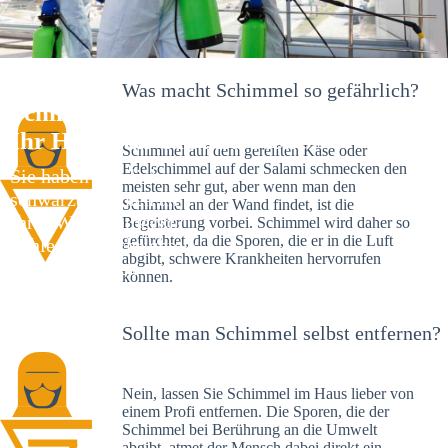
Was macht Schimmel so gefährlich?
Schimmelexperte in Gärtringen –
Ihr Helfer an Ort und Stelle
Schimmel auf dem gereiften Käse oder
Edelschimmel auf der Salami schmecken den
Sie haben kürzlich
meisten sehr gut, aber wenn man den
schwarze Flecken an
Schimmel an der Wand findet, ist die
Ihrer Wand entdeckt?
Begeisterung vorbei. Schimmel wird daher so
gefürchtet, da die Sporen, die er in die Luft
Schlechte Nachrichten:
abgibt, schwere Krankheiten hervorrufen
Sie haben einen
können.
Schimmelbefall in
Ihrem Haus.
Sollte man Schimmel selbst entfernen?
Nein, lassen Sie Schimmel im Haus lieber von
einem Profi entfernen. Die Sporen, die der
Schimmel bei Berührung an die Umwelt
abgibt, atmet der Mensch dabei direkt ein.