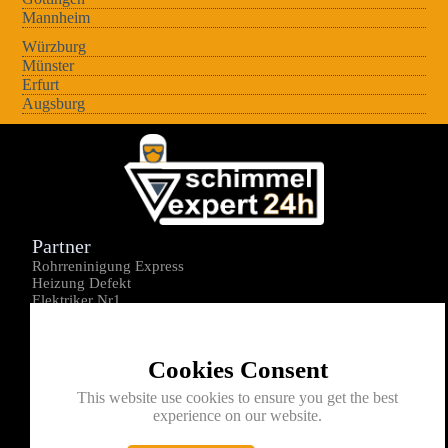
Mannheim
Würzburg
Münster
Erfurt
Augsburg
Partner
Rohrreninigung Express
Heizung Defekt
Elektriker Nr1
Über uns
Impressum
Cookies Consent
Datenschutz
Kontakt
This website use cookies to ensure you get the best
experience on our website.
0176-1605172
info@schimmelexperte24h.de