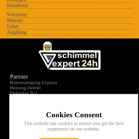
Mannheim
Würzburg
Münster
Erfurt
Augsburg
Partner
Rohrreninigung Express
Heizung Defekt
Elektriker Nr1
Über uns
Impressum
Cookies Consent
Datenschutz
Kontakt
This website use cookies to ensure you get the best
experience on our website.
0176-1605172
info@schimmelexperte24h.de