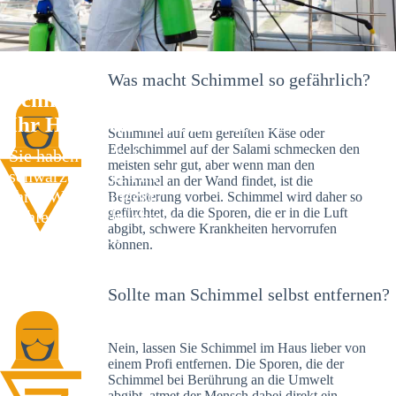
Was macht Schimmel so gefährlich?
Schimmelexperte in Rutesheim –
Ihr Helfer an Ort und Stelle
Schimmel auf dem gereiften Käse oder
Edelschimmel auf der Salami schmecken den
Sie haben kürzlich
meisten sehr gut, aber wenn man den
schwarze Flecken an
Schimmel an der Wand findet, ist die
Ihrer Wand entdeckt?
Begeisterung vorbei. Schimmel wird daher so
gefürchtet, da die Sporen, die er in die Luft
Schlechte Nachrichten:
abgibt, schwere Krankheiten hervorrufen
Sie haben einen
können.
Schimmelbefall in
Ihrem Haus.
Sollte man Schimmel selbst entfernen?
Nein, lassen Sie Schimmel im Haus lieber von
einem Profi entfernen. Die Sporen, die der
Schimmel bei Berührung an die Umwelt
abgibt, atmet der Mensch dabei direkt ein.