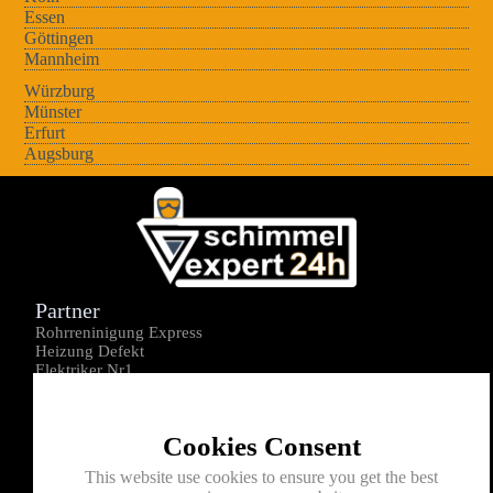
Essen
Göttingen
Mannheim
Würzburg
Münster
Erfurt
Augsburg
Partner
Rohrreninigung Express
Heizung Defekt
Elektriker Nr1
Über uns
Impressum
Cookies Consent
Datenschutz
Kontakt
This website use cookies to ensure you get the best