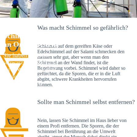
Was macht Schimmel so gefährlich?
Schimmelexperte in Au – Ihr Helfer
an Ort und Stelle
Schimmel auf dem gereiften Käse oder
Edelschimmel auf der Salami schmecken den
Sie haben kürzlich
meisten sehr gut, aber wenn man den
schwarze Flecken an
Schimmel an der Wand findet, ist die
Begeisterung vorbei. Schimmel wird daher so
Ihrer Wand entdeckt?
gefürchtet, da die Sporen, die er in die Luft
Schlechte Nachrichten:
abgibt, schwere Krankheiten hervorrufen
Sie haben einen
können.
Schimmelbefall in
Ihrem Haus.
Sollte man Schimmel selbst entfernen?
Nein, lassen Sie Schimmel im Haus lieber von
einem Profi entfernen. Die Sporen, die der
Schimmel bei Berührung an die Umwelt
abgibt, atmet der Mensch dabei direkt ein.