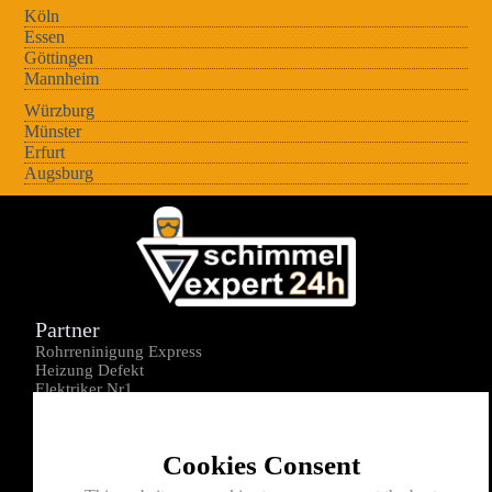
Köln
Essen
Göttingen
Mannheim
Würzburg
Münster
Erfurt
Augsburg
Partner
Rohrreninigung Express
Heizung Defekt
Elektriker Nr1
Über uns
Impressum
Cookies Consent
Datenschutz