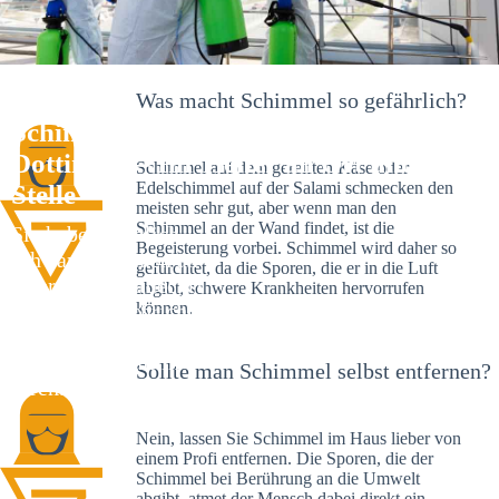
Was macht Schimmel so gefährlich?
Schimmelexperte in Ballrechten-
Dottingen – Ihr Helfer an Ort und
Schimmel auf dem gereiften Käse oder
Edelschimmel auf der Salami schmecken den
Stelle
meisten sehr gut, aber wenn man den
Schimmel an der Wand findet, ist die
Sie haben kürzlich
Begeisterung vorbei. Schimmel wird daher so
schwarze Flecken an
gefürchtet, da die Sporen, die er in die Luft
Ihrer Wand entdeckt?
abgibt, schwere Krankheiten hervorrufen
Schlechte Nachrichten:
können.
Sie haben einen
Schimmelbefall in
Sollte man Schimmel selbst entfernen?
Ihrem Haus.
Nein, lassen Sie Schimmel im Haus lieber von
einem Profi entfernen. Die Sporen, die der
Schimmel bei Berührung an die Umwelt
abgibt, atmet der Mensch dabei direkt ein.