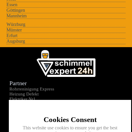
Essen
Göttingen
Mannheim
Würzburg
Münster
Erfurt
Augsburg
Partner
Rohrreninigung Express
Heizung Defekt
Elektriker Nr1
Über uns
Impressum
Cookies Consent
Datenschutz
Kontakt
This website use cookies to ensure you get the best