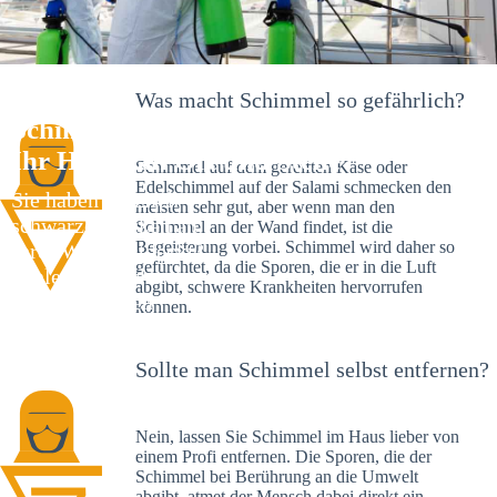
Was macht Schimmel so gefährlich?
Schimmelexperte in Eisenbach –
Ihr Helfer an Ort und Stelle
Schimmel auf dem gereiften Käse oder
Edelschimmel auf der Salami schmecken den
Sie haben kürzlich
meisten sehr gut, aber wenn man den
schwarze Flecken an
Schimmel an der Wand findet, ist die
Begeisterung vorbei. Schimmel wird daher so
Ihrer Wand entdeckt?
gefürchtet, da die Sporen, die er in die Luft
Schlechte Nachrichten:
abgibt, schwere Krankheiten hervorrufen
Sie haben einen
können.
Schimmelbefall in
Ihrem Haus.
Sollte man Schimmel selbst entfernen?
Nein, lassen Sie Schimmel im Haus lieber von
einem Profi entfernen. Die Sporen, die der
Schimmel bei Berührung an die Umwelt
abgibt, atmet der Mensch dabei direkt ein.