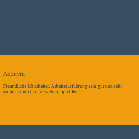
Wolfgang, Barbara
führung sehr gut und sehr
Vielen Dank ans Team – Der Schw
len
Decke und an den Fenstern ist endl
deutlich besser, ich habe keine Ko
gerne wieder.