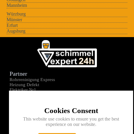
Mannheim
Würzburg
Münster
Erfurt
Augsburg
Partner
Rohrreninigung Express
Heizung Defekt
Elektriker Nr1
Über uns
Impressum
Cookies Consent
Datenschutz
Kontakt
This website use cookies to ensure you get the best
experience on our website.
0176-1605172
info@schimmelexperte24h.de