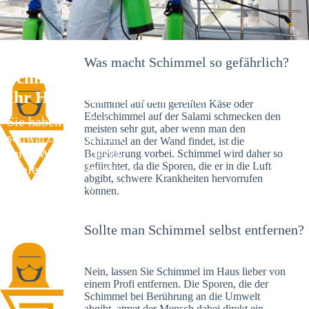
Was macht Schimmel so gefährlich?
Schimmelexperte in Althengstett –
Ihr Helfer an Ort und Stelle
Schimmel auf dem gereiften Käse oder
Edelschimmel auf der Salami schmecken den
Sie haben kürzlich
meisten sehr gut, aber wenn man den
schwarze Flecken an
Schimmel an der Wand findet, ist die
Ihrer Wand entdeckt?
Begeisterung vorbei. Schimmel wird daher so
gefürchtet, da die Sporen, die er in die Luft
Schlechte Nachrichten:
abgibt, schwere Krankheiten hervorrufen
Sie haben einen
können.
Schimmelbefall in
Ihrem Haus.
Sollte man Schimmel selbst entfernen?
Nein, lassen Sie Schimmel im Haus lieber von
einem Profi entfernen. Die Sporen, die der
Schimmel bei Berührung an die Umwelt
abgibt, atmet der Mensch dabei direkt ein.