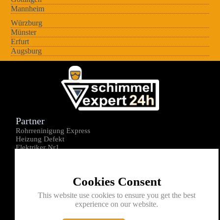
Mannheim
Würzburg
Münster
Erfurt
Augsburg
Partner
Rohrreninigung Express
Heizung Defekt
Elektriker Nr1
Über uns
Impressum
Cookies Consent
Datenschutz
Kontakt
This website use cookies to ensure you get the best
experience on our website.
0176-1605172
info@schimmelexperte24h.de