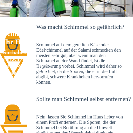
Was macht Schimmel so gefährlich?
Schimmelexperte in Hof Waldeck –
Ihr Helfer an Ort und Stelle
Schimmel auf dem gereiften Käse oder
Edelschimmel auf der Salami schmecken den
Sie haben kürzlich
meisten sehr gut, aber wenn man den
schwarze Flecken an
Schimmel an der Wand findet, ist die
Ihrer Wand entdeckt?
Begeisterung vorbei. Schimmel wird daher so
gefürchtet, da die Sporen, die er in die Luft
Schlechte Nachrichten:
abgibt, schwere Krankheiten hervorrufen
Sie haben einen
können.
Schimmelbefall in
Ihrem Haus.
Sollte man Schimmel selbst entfernen?
Nein, lassen Sie Schimmel im Haus lieber von
einem Profi entfernen. Die Sporen, die der
Schimmel bei Berührung an die Umwelt
abgibt, atmet der Mensch dabei direkt ein.