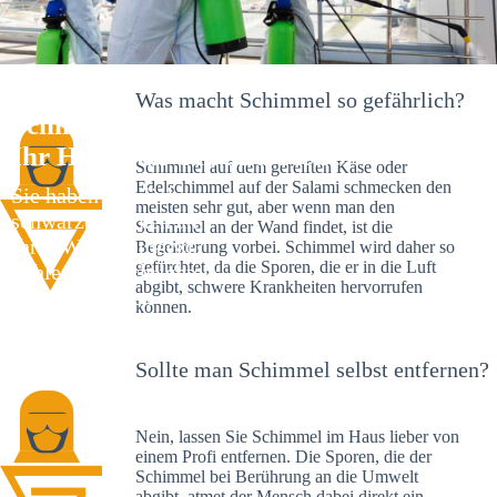
Was macht Schimmel so gefährlich?
Schimmelexperte in Schietingen –
Ihr Helfer an Ort und Stelle
Schimmel auf dem gereiften Käse oder
Edelschimmel auf der Salami schmecken den
Sie haben kürzlich
meisten sehr gut, aber wenn man den
schwarze Flecken an
Schimmel an der Wand findet, ist die
Ihrer Wand entdeckt?
Begeisterung vorbei. Schimmel wird daher so
gefürchtet, da die Sporen, die er in die Luft
Schlechte Nachrichten:
abgibt, schwere Krankheiten hervorrufen
Sie haben einen
können.
Schimmelbefall in
Ihrem Haus.
Sollte man Schimmel selbst entfernen?
Nein, lassen Sie Schimmel im Haus lieber von
einem Profi entfernen. Die Sporen, die der
Schimmel bei Berührung an die Umwelt
abgibt, atmet der Mensch dabei direkt ein.