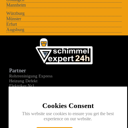
Mannheim
Würzburg
Münster
Erfurt
Augsburg
Partner
Rohrreninigung Express
Heizung Defekt
Elektriker Nr1
Über uns
Impressum
Cookies Consent
Datenschutz
Kontakt
This website use cookies to ensure you get the best
experience on our website.
0176-1605172
info@schimmelexperte24h.de