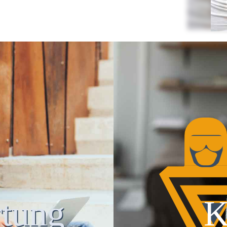
tung
K