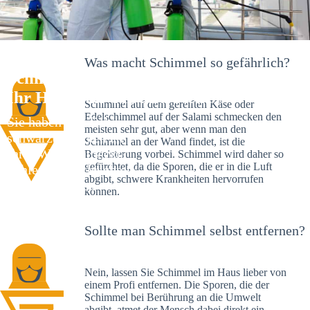
Was macht Schimmel so gefährlich?
Schimmelexperte in Stammheim –
Ihr Helfer an Ort und Stelle
Schimmel auf dem gereiften Käse oder
Edelschimmel auf der Salami schmecken den
Sie haben kürzlich
meisten sehr gut, aber wenn man den
schwarze Flecken an
Schimmel an der Wand findet, ist die
Ihrer Wand entdeckt?
Begeisterung vorbei. Schimmel wird daher so
gefürchtet, da die Sporen, die er in die Luft
Schlechte Nachrichten:
abgibt, schwere Krankheiten hervorrufen
Sie haben einen
können.
Schimmelbefall in
Ihrem Haus.
Sollte man Schimmel selbst entfernen?
Nein, lassen Sie Schimmel im Haus lieber von
einem Profi entfernen. Die Sporen, die der
Schimmel bei Berührung an die Umwelt
abgibt, atmet der Mensch dabei direkt ein.