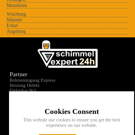
Mannheim
Würzburg
Münster
Erfurt
Augsburg
Partner
Rohrreninigung Express
Heizung Defekt
Elektriker Nr1
Über uns
Impressum
Cookies Consent
Datenschutz
Kontakt
This website use cookies to ensure you get the best
experience on our website.
0176-1605172
info@schimmelexperte24h.de