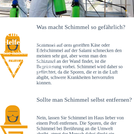
Was macht Schimmel so gefährlich?
Schimmelexperte in Erdweg – Ihr
Helfer an Ort und Stelle
Schimmel auf dem gereiften Käse oder
Edelschimmel auf der Salami schmecken den
Sie haben kürzlich
meisten sehr gut, aber wenn man den
schwarze Flecken an
Schimmel an der Wand findet, ist die
Ihrer Wand entdeckt?
Begeisterung vorbei. Schimmel wird daher so
gefürchtet, da die Sporen, die er in die Luft
Schlechte Nachrichten:
abgibt, schwere Krankheiten hervorrufen
Sie haben einen
können.
Schimmelbefall in
Ihrem Haus.
Sollte man Schimmel selbst entfernen?
Nein, lassen Sie Schimmel im Haus lieber von
einem Profi entfernen. Die Sporen, die der
Schimmel bei Berührung an die Umwelt
abgibt, atmet der Mensch dabei direkt ein.