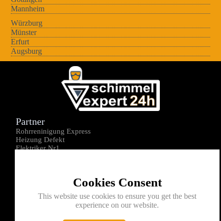
Mannheim
Würzburg
Münster
Erfurt
Augsburg
Partner
Rohrreninigung Express
Heizung Defekt
Elektriker Nr1
Über uns
Impressum
Cookies Consent
Datenschutz
Kontakt
This website use cookies to ensure you get the best
experience on our website.
0176-1605172
info@schimmelexperte24h.de